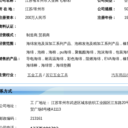
公司名称：
江苏省常州市大业腾飞海绵厂
公司类型：
企
所 在 地：
江苏/常州市
公司规模：
5
注册资本：
200万人民币
注册年份：
1
资料认证：
经营模式：
制造商,贸易商
经营范围：
海绵发泡及深加工系列产品、泡棉发泡及精加工系列产品，橡
海绵，泡棉，海棉，pu海绵，聚氨酯海绵，泡沫海绵，包装
销售的产品：
导电海绵，耐高温海绵，彩色海绵，阻燃海绵，EVA海绵，橡
海绵棒，海绵管，海绵垫圈
主营行业：
五金工具
/
其它五金工具
汽车用品
系方式
工 厂地址： 江苏常州市武进区城东纺织工业园区江东路20
公司地址：
贸广场8号楼A1113
邮政编码：
213161
公司电话：