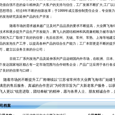
凭借自强不息的奋斗精神及广大客户的支持与信任，工厂发展不断扩大
;
工厂以
思想理念，经过
4
年不断的创新改革；于
1999
年成立股份制责任企业，专业致力
的发泡研究及延伸产品的生产开发；
随着市场的需求越来越广泛及对产品品质的要求不断提高，大业腾飞海
技术和逐步提升产品生产开发能力，腾飞人的团结精神和风雨兼程毅力被市场
历程为工厂取得了良好的信誉；先后在苏州、无锡、常州、常熟、上海等地建
品的发泡生产工序，以提高各种产品的综合生产能力；工厂本部更是不断的提
万，建立以业务主体的分公司；
目前工厂系列发泡产品及延伸系列产品远销国内外市场，在欧洲、日本
个发达国家地区都占有一定市场范围与合作销售企业；产品广泛应用于各行各
了良好的信誉与口碑；
随着市场的不断提升工厂将继续以“江苏省常州市大业腾飞海绵厂始建
满意的售后服务、真诚的合作意识”为经营宗旨为广大新老客户服务，以
飞人更以“锐意进取，团结奉献”的精神，愿与各界人士、朋友精诚合作，
司档案