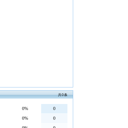
共
0
条