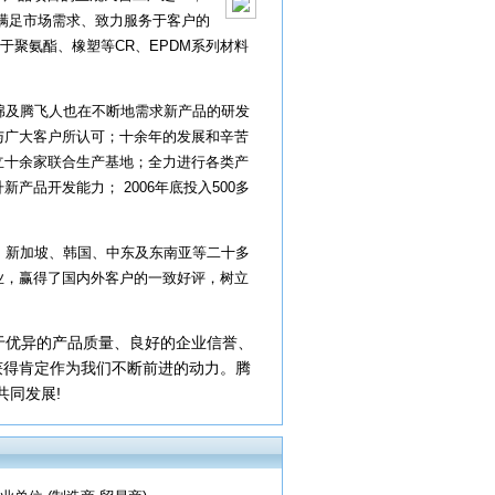
满足市场需求、致力服务于客户的
于聚氨酯、橡塑等
CR
、
EPDM
系列材料
绵及腾飞人也在不断地需求新产品的研发
与广大客户所认可；十余年的发展和辛苦
立十余家联合生产基地；全力进行各类产
升新产品开发能力；
2006
年底投入
500
多
、新加坡、韩国、中东及东南亚等二十多
业，赢得了国内外客户的一致好评，树立
于优异的产品质量、良好的企业信誉、
获得肯定作为我们不断前进的动力。腾
!
共同发展