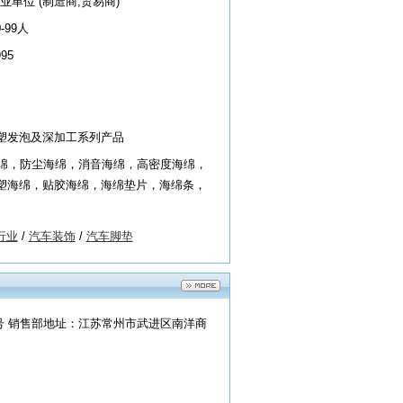
业单位 (制造商,贸易商)
0-99人
995
塑发泡及深加工系列产品
海绵，防尘海绵，消音海绵，高密度海绵，
塑海绵，贴胶海绵，海绵垫片，海绵条，
行业
/
汽车装饰
/
汽车脚垫
号 销售部地址：江苏常州市武进区南洋商