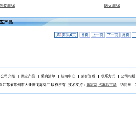
包装海绵
防火海绵
应产品
第
1
页/共
0
页
首页
上一页
下一页
尾页
|
公司介绍
|
供应产品
|
采购清单
|
新闻中心
|
荣誉资质
|
联系方式
|
公司相册
026 江苏省常州市大业腾飞海绵厂 版权所有 技术支持：
赢家网|汽车后市场
访问量：12