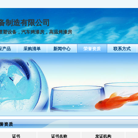
备制造有限公司
喷塑设备，汽车烤漆房，高温烤漆房
应产品
采购清单
新闻中心
荣誉资质
联系方式
誉资质
证书
证书名称
发证机构