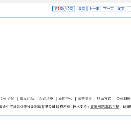
第
1
页/共
0
页
首页
上一页
下一页
尾页
|
公司介绍
|
供应产品
|
采购清单
|
新闻中心
|
荣誉资质
|
联系方式
|
公司相册
 济南金中宝涂装烤漆设备制造有限公司 版权所有 技术支持：
赢家网|汽车后市场
访问量