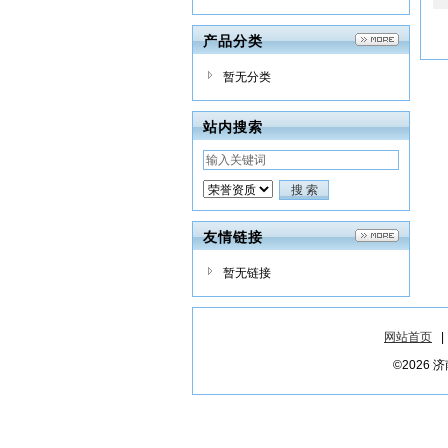
产品分类
暂无分类
站内搜索
友情链接
暂无链接
网站首页
©2026