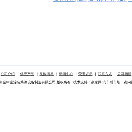
|
公司介绍
|
供应产品
|
采购清单
|
新闻中心
|
荣誉资质
|
联系方式
|
公司相册
 济南金中宝涂装烤漆设备制造有限公司 版权所有 技术支持：
赢家网|汽车后市场
访问量