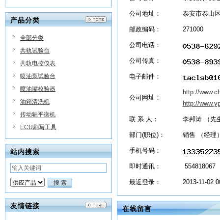
公司地址：
泰安市泰山
产品分类
邮政编码：
271000
全部分类
公司电话：
共轨试验台
公司传真：
共轨电控仪表
喷油泵试验台
电子邮件：
喷油嘴校验器
http://www.c
公司网址：
油箱清洗机
http://www.
传动轴平衡机
联 系 人：
李邦涛 （先
ECU刷写工具
部门(职位)：
销售 （经理
手机号码：
站内搜索
即时通讯：
554818067
最近登录：
2013-11-02 0
友情链接
在线留言