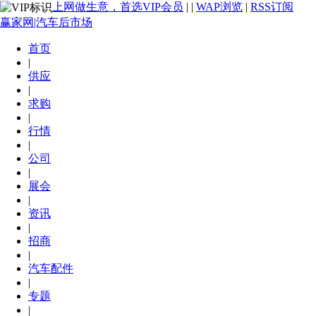
上网做生意，首选VIP会员
|
|
WAP浏览
|
RSS订阅
赢家网|汽车后市场
首页
|
供应
|
求购
|
行情
|
公司
|
展会
|
资讯
|
招商
|
汽车配件
|
专题
|