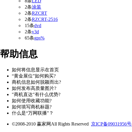
8条
LED
2条
涂装
2条
RZCRT
2条
RZCRT-2516
15条
dvd
2条
v3d
65条
gps%
帮助信息
如何将信息显示在首页
“黄金展位”如何购买?
商机信息如何脱颖而出?
如何发布高质量图片?
"商机直达"有什么优势?
如何使用收藏功能?
如何填写商机标题?
什么是“万网联播”？
©2008-2010 赢家网All Rights Reserved
京ICP备09031956号