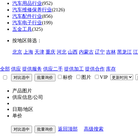
汽车用品行业
(952)
汽车维修保养行业
(2126)
汽车配件行业
(856)
汽车电子行业
(199)
五金工具
(325)
按地区筛选：
北京
上海
天津
重庆
河北
山西
内蒙古
辽宁
吉林
黑龙江
江
全部
供应
提供服务
供应二手
提供加工
提供合作
库存
标价
图片
VIP
产品图片
供应信息/公司
日期/地区
单价
返回顶部
高级搜索