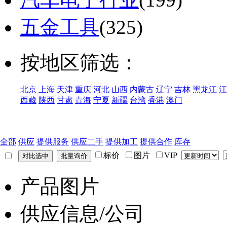
五金工具
(325)
按地区筛选：
北京
上海
天津
重庆
河北
山西
内蒙古
辽宁
吉林
黑龙江
江
西藏
陕西
甘肃
青海
宁夏
新疆
台湾
香港
澳门
全部
供应
提供服务
供应二手
提供加工
提供合作
库存
标价
图片
VIP
产品图片
供应信息/公司