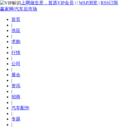
上网做生意，首选VIP会员
|
|
WAP浏览
|
RSS订阅
赢家网|汽车后市场
首页
|
供应
|
求购
|
行情
|
公司
|
展会
|
资讯
|
招商
|
汽车配件
|
专题
|