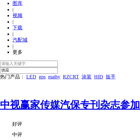
图库
|
视频
|
下载
|
汽配城
|
更多
热门产品：
LED
gps
mathy
RZCRT
涂装
HID
扳手
中视赢家传媒汽保专刊杂志参加
好评
中评