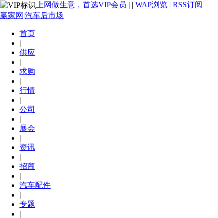
上网做生意，首选VIP会员
|
|
WAP浏览
|
RSS订阅
赢家网|汽车后市场
首页
|
供应
|
求购
|
行情
|
公司
|
展会
|
资讯
|
招商
|
汽车配件
|
专题
|