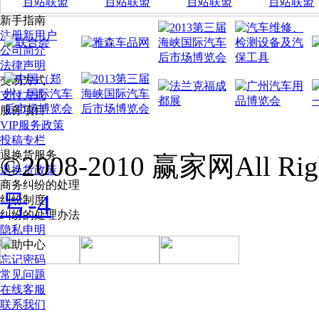
百站联盟
百站联盟
百站联盟
百站联盟
新手指南
注册新用户
公司简介
法律声明
交易方式
支付方式
服务项目
VIP服务政策
投稿专栏
退换货服务
©2008-2010 赢家网All Righ
退换货政策
商务纠纷的处理
号-4
纠纷制度
纠纷的处理办法
隐私申明
帮助中心
忘记密码
常见问题
在线客服
联系我们