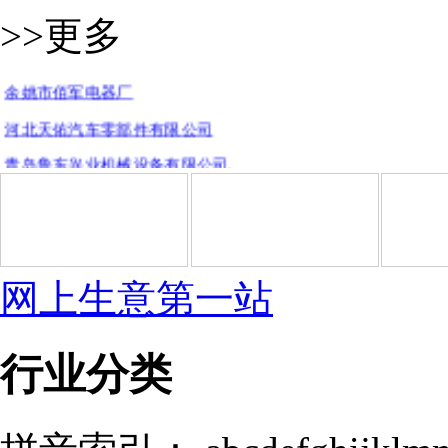
>>更多
郝三机械配件制造有限公司
余姚市佰军电器厂
河北天佑汽车零部件有限公司
青岛鲁东兴业机械设备有限公司.
广州市越秀区益丰隆汽车用品商行
献县双环汽车工具有限公司
河北献县凯洁汽车工具制造有限公司
网上生意第一站
泰捷科技(香河)有限公司
香河华畅迈科汽车配件销售有限公司
行业分类
清河县航云橡胶制品有限公司
西安盈宝汽车配件有限公司