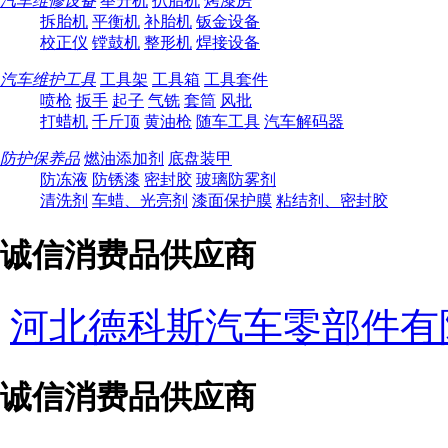
汽车维修设备
举升机
扒胎机
烤漆房
拆胎机
平衡机
补胎机
钣金设备
校正仪
镗鼓机
整形机
焊接设备
汽车维护工具
工具架
工具箱
工具套件
喷枪
扳手
起子
气铣
套筒
风批
打蜡机
千斤顶
黄油枪
随车工具
汽车解码器
防护保养品
燃油添加剂
底盘装甲
防冻液
防锈漆
密封胶
玻璃防雾剂
清洗剂
车蜡、光亮剂
漆面保护膜
粘结剂、密封胶
诚信消费品供应商
河北德科斯汽车零部件有
诚信消费品供应商