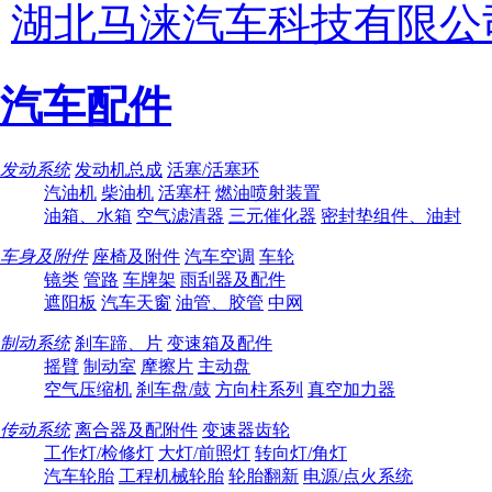
湖北马涞汽车科技有限公
汽车配件
发动系统
发动机总成
活塞/活塞环
汽油机
柴油机
活塞杆
燃油喷射装置
油箱、水箱
空气滤清器
三元催化器
密封垫组件、油封
车身及附件
座椅及附件
汽车空调
车轮
镜类
管路
车牌架
雨刮器及配件
遮阳板
汽车天窗
油管、胶管
中网
制动系统
刹车蹄、片
变速箱及配件
摇臂
制动室
摩擦片
主动盘
空气压缩机
刹车盘/鼓
方向柱系列
真空加力器
传动系统
离合器及配附件
变速器齿轮
工作灯/检修灯
大灯/前照灯
转向灯/角灯
汽车轮胎
工程机械轮胎
轮胎翻新
电源/点火系统