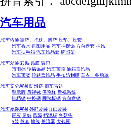
拼音索引：
a
b
c
d
e
f
g
h
i
j
k
l
m
汽车用品
汽车内饰
靠垫、抱枕、脚垫
座垫、座套
汽车香水
遮阳用品
汽车挂摆饰
方向盘套
挂饰
汽车扶手箱
汽车饰品套
牌照架
汽车外饰
彩贴
贴膜
窗帘
晴雨挡
轮眉饰品
汽车顶箱
油箱盖饰品
汽车顶架
轮轱盖饰品
手扣防划膜
车衣、备胎罩
汽车安全用品
防滑链
倒车雷达
警示牌
后视镜
保险杠
后视系统
排档锁
中控锁
脚踏板锁
方向盘锁
汽车改装用品
外部改装
HID改装
尾翼
尾鼓
风隔
挡泥板
冬菇头
S鼓
胶套
地线
整流器
大包围