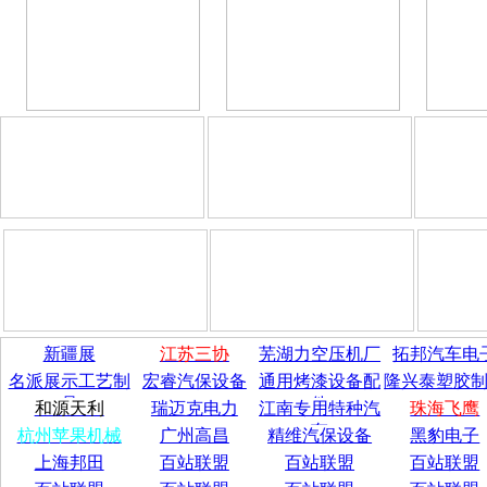
新疆展
江苏三协
芜湖力空压机厂
拓邦汽车电
名派展示工艺制
宏睿汽保设备
通用烤漆设备配
隆兴泰塑胶
品
件
和源天利
瑞迈克电力
江南专用特种汽
珠海飞鹰
车
杭州苹果机械
广州高昌
精维汽保设备
黑豹电子
上海邦田
百站联盟
百站联盟
百站联盟