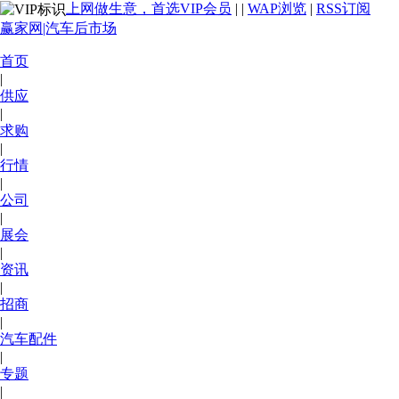
上网做生意，首选VIP会员
|
|
WAP浏览
|
RSS订阅
赢家网|汽车后市场
首页
|
供应
|
求购
|
行情
|
公司
|
展会
|
资讯
|
招商
|
汽车配件
|
专题
|