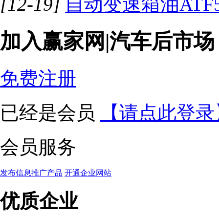
[12-19]
自动变速箱油ATF5 A
加入赢家网|汽车后市
三门完美汽车用品有限公司
免费注册
饶平县奥立信汽车用品厂
已经是会员
【请点此登录
深圳长广科技有限公司
汉尊（天津）润滑油有限公司
会员服务
淄博欧林智能科技有限公司
湖北马涞汽车科技有限公司
发布信息
推广产品
开通企业网站
沧州伊尼汽车配件有限公司
优质企业
浙江华轴科技股份有限公司
沧州颐禾汽车制动系统有限公司