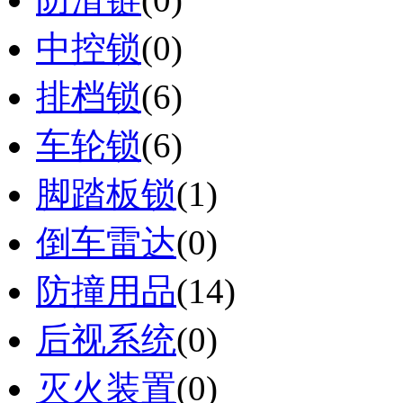
中控锁
(0)
排档锁
(6)
车轮锁
(6)
脚踏板锁
(1)
倒车雷达
(0)
防撞用品
(14)
后视系统
(0)
灭火装置
(0)