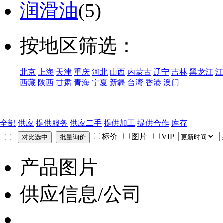
润滑油
(5)
按地区筛选：
北京
上海
天津
重庆
河北
山西
内蒙古
辽宁
吉林
黑龙江
江
西藏
陕西
甘肃
青海
宁夏
新疆
台湾
香港
澳门
全部
供应
提供服务
供应二手
提供加工
提供合作
库存
标价
图片
VIP
产品图片
供应信息/公司