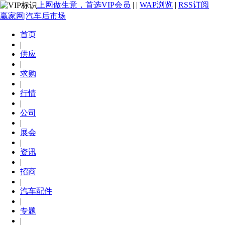
上网做生意，首选VIP会员
|
|
WAP浏览
|
RSS订阅
赢家网|汽车后市场
首页
|
供应
|
求购
|
行情
|
公司
|
展会
|
资讯
|
招商
|
汽车配件
|
专题
|