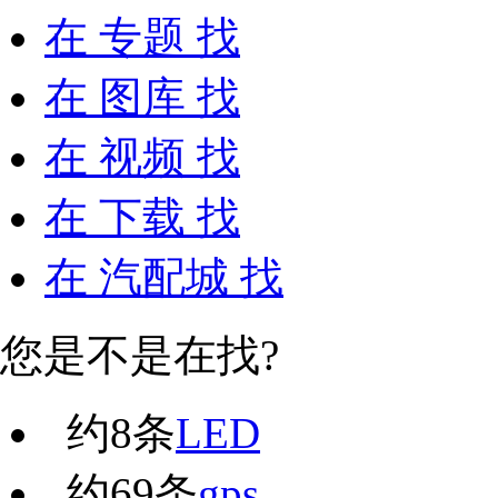
在
专题
找
在
图库
找
在
视频
找
在
下载
找
在
汽配城
找
您是不是在找?
约
8
条
LED
约
69
条
gps