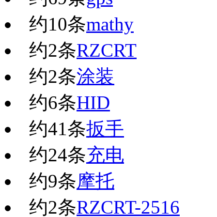
约
10
条
mathy
约
2
条
RZCRT
约
2
条
涂装
约
6
条
HID
约
41
条
扳手
约
24
条
充电
约
9
条
摩托
约
2
条
RZCRT-2516