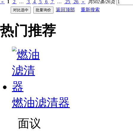
«
1
2
…
3
4
5
6
7
…
25
26
»
共502条/26页
返回顶部
重新搜索
热门推荐
燃油滤清器
面议