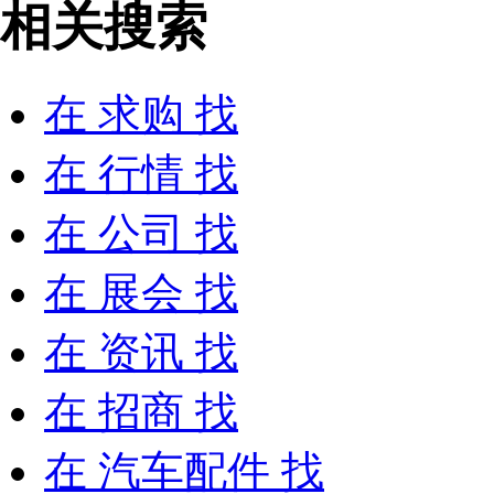
相关搜索
在
求购
找
在
行情
找
在
公司
找
在
展会
找
在
资讯
找
在
招商
找
在
汽车配件
找