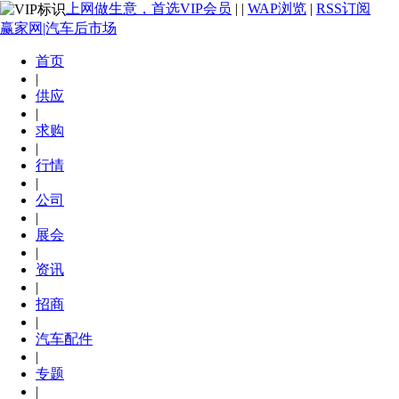
上网做生意，首选VIP会员
|
|
WAP浏览
|
RSS订阅
赢家网|汽车后市场
首页
|
供应
|
求购
|
行情
|
公司
|
展会
|
资讯
|
招商
|
汽车配件
|
专题
|