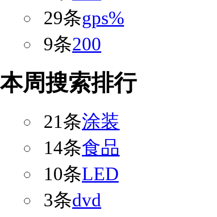
29条
gps%
9条
200
本周搜索排行
21条
涂装
14条
食品
10条
LED
3条
dvd