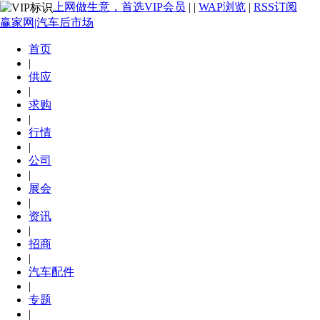
上网做生意，首选VIP会员
|
|
WAP浏览
|
RSS订阅
赢家网|汽车后市场
首页
|
供应
|
求购
|
行情
|
公司
|
展会
|
资讯
|
招商
|
汽车配件
|
专题
|