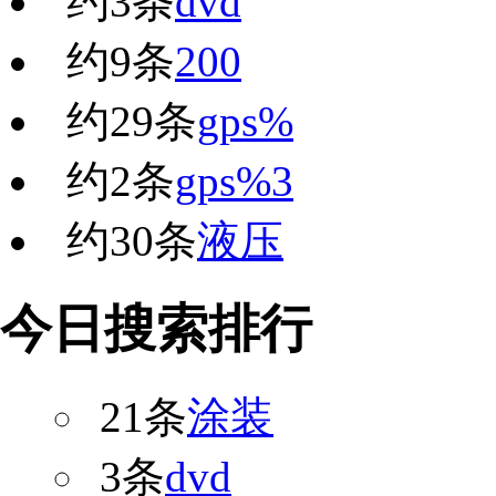
约
3
条
dvd
约
9
条
200
约
29
条
gps%
约
2
条
gps%3
约
30
条
液压
今日搜索排行
21条
涂装
3条
dvd