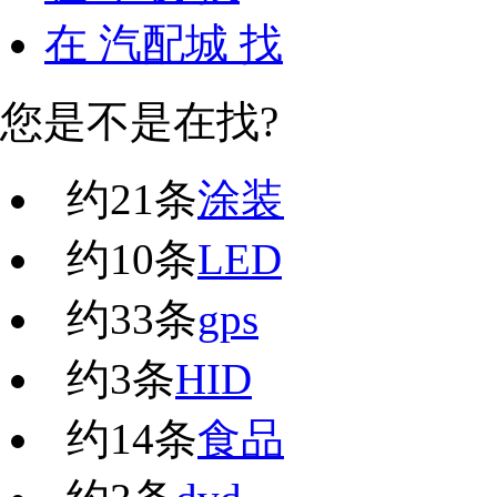
在
汽配城
找
您是不是在找?
约
21
条
涂装
约
10
条
LED
约
33
条
gps
约
3
条
HID
约
14
条
食品