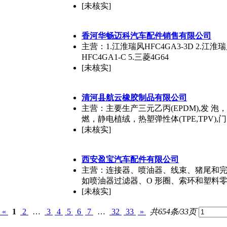
[未核实]
香河华畅迈科汽车配件销售有限公司
主营：1.江淮瑞风HFC4GA3-3D 2.江淮瑞风
HFC4GA1-C 5.三菱4G64
[未核实]
清河县航云橡胶制品有限公司
主营：主要生产三元乙丙(EPDM),发 
燃，静电植绒，热塑弹性体(TPE,TPV)
[未核实]
西安盈宝汽车配件有限公司
主营：连接器、喷油器、线束、猪尾和完
如喷油器过滤器、O 形圈、索环和塑料
[未核实]
«
1
2
…
3
4
5
6
7
…
32
33
»
共654条/33页