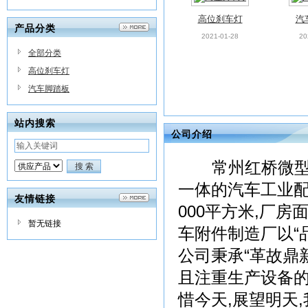
高位刹车灯
汽
产品分类
2021-01-28
20
全部分类
高位刹车灯
汽车脚踏板
站内搜索
公司介绍
汽车脚踏板
汽
2021-01-28
20
常州红桥微型汽
一体的汽车工业配
友情链接
000平方米,厂房
暂无链接
车附件制造厂以“
公司秉承“革故鼎
且注重生产设备的
惜今天,展望明天