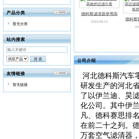
产品分类
德科斯滤清器使用高
德科斯
效的过滤介质
2024-08-13
暂无分类
过滤器
20
机
站内搜索
公司介绍
友情链接
河北德科斯汽车
研发生产的河北省
暂无链接
了以伊兰迪、昊
化公司。其中伊
凡、德科赛思排
在前二十之列。德科
万套空气滤清器，4