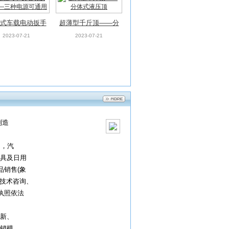
式车载电动扳手
超薄型千斤顶——分
三种电源可通用
体式液压顶
2023-07-21
2023-07-21
制造
售，汽
具及日用
品销售(象
、技术咨询、
执照依法
新、
销模，