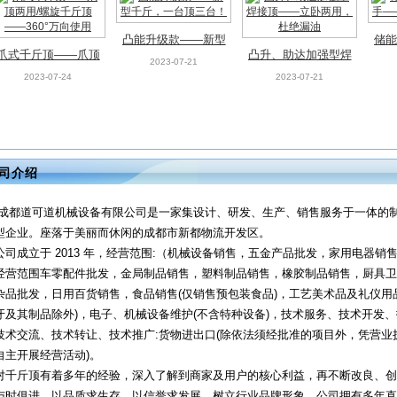
凸能升级款——新型
储能
爪式千斤顶——爪顶
凸升、助达加强型焊
千斤，一台顶三台！
——
2023-07-21
两用/螺旋千斤顶
接顶——立卧两用，
2023-07-24
2023-07-21
——360°万向使用
杜绝漏油
司介绍
成都道可道机械设备有限公司是一家集设计、研发、生产、销售服务于一体的
型企业。座落于美丽而休闲的成都市新都物流开发区。
公司成立于 2013 年，经营范围:（机械设备销售，五金产品批发，家用电器销
经营范围车零配件批发，金局制品销售，塑料制品销售，橡胶制品销售，厨具卫
杂品批发，日用百货销售，食品销售(仅销售预包装食品)，工艺美术品及礼仪用
牙及其制品除外)，电子、机械设备维护(不含特种设备)，技术服务、技术开发
技术交流、技术转让、技术推广:货物进出口(除依法须经批准的项目外，凭营业
自主开展经营活动)。
对千斤顶有着多年的经验，深入了解到商家及用户的核心利益，再不断改良、创
与时俱进，以品质求生存，以信誉求发展，树立行业品牌形象。公司拥有多年直