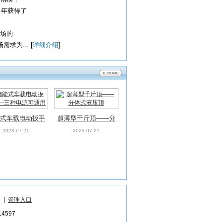
9 年获得了
场的
求为... [
详细介绍
]
式车载电动扳手
超薄型千斤顶——分
三种电源可通用
体式液压顶
2023-07-21
2023-07-21
|
管理入口
597