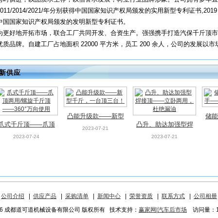
2011/2014/2021/年分别获得中国国家知识产权局颁发的实用新型专利证书,201
中国国家知识产权局颁发的发明新型专利证书。
为更好地开拓市场，联合工厂共同开发、合资生产。强强携手打造汽保千斤顶市
优质品牌。自建工厂占地面积 22000 平方米，员工 200 余人，公司的发展以市场需
新供应
凸能升级款——新型
储能
爪式千斤顶——爪顶
凸升、助达加强型焊
千斤，一台顶三台！
——
2023-07-21
两用/螺旋千斤顶
接顶——立卧两用，
2023-07-24
2023-07-21
——360°万向使用
杜绝漏油
|
公司介绍
|
供应产品
|
采购清单
|
新闻中心
|
荣誉资质
|
联系方式
|
公司相册
026 成都道可道机械设备有限公司 版权所有 技术支持：
赢家网|汽车后市场
访问量：14