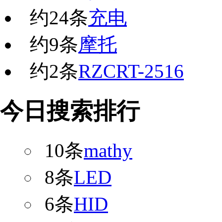
约
24
条
充电
约
9
条
摩托
约
2
条
RZCRT-2516
今日搜索排行
10条
mathy
8条
LED
6条
HID