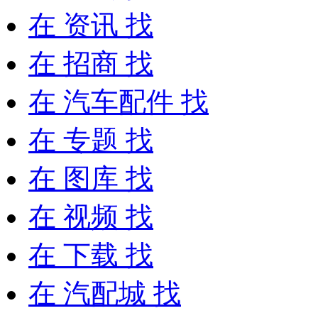
在
资讯
找
在
招商
找
在
汽车配件
找
在
专题
找
在
图库
找
在
视频
找
在
下载
找
在
汽配城
找