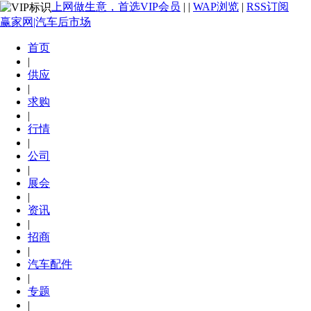
上网做生意，首选VIP会员
|
|
WAP浏览
|
RSS订阅
赢家网|汽车后市场
首页
|
供应
|
求购
|
行情
|
公司
|
展会
|
资讯
|
招商
|
汽车配件
|
专题
|