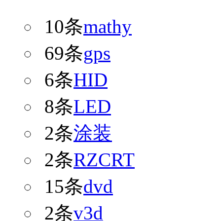
10条
mathy
69条
gps
6条
HID
8条
LED
2条
涂装
2条
RZCRT
15条
dvd
2条
v3d