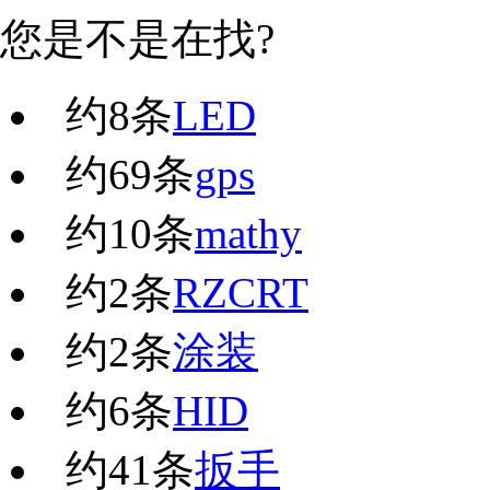
您是不是在找?
约
8
条
LED
约
69
条
gps
约
10
条
mathy
约
2
条
RZCRT
约
2
条
涂装
约
6
条
HID
约
41
条
扳手