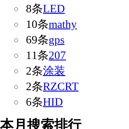
8条
LED
10条
mathy
69条
gps
11条
207
2条
涂装
2条
RZCRT
6条
HID
本月搜索排行