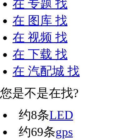
在
专题
找
在
图库
找
在
视频
找
在
下载
找
在
汽配城
找
您是不是在找?
约
8
条
LED
约
69
条
gps