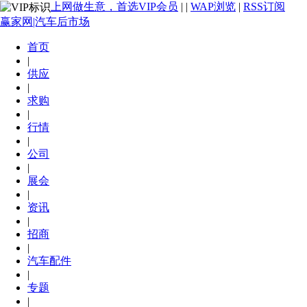
上网做生意，首选VIP会员
|
|
WAP浏览
|
RSS订阅
赢家网|汽车后市场
首页
|
供应
|
求购
|
行情
|
公司
|
展会
|
资讯
|
招商
|
汽车配件
|
专题
|