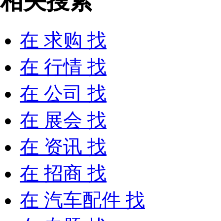
相关搜索
在
求购
找
在
行情
找
在
公司
找
在
展会
找
在
资讯
找
在
招商
找
在
汽车配件
找