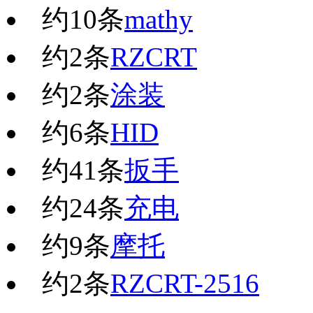
约
10
条
mathy
约
2
条
RZCRT
约
2
条
涂装
约
6
条
HID
约
41
条
扳手
约
24
条
充电
约
9
条
摩托
约
2
条
RZCRT-2516