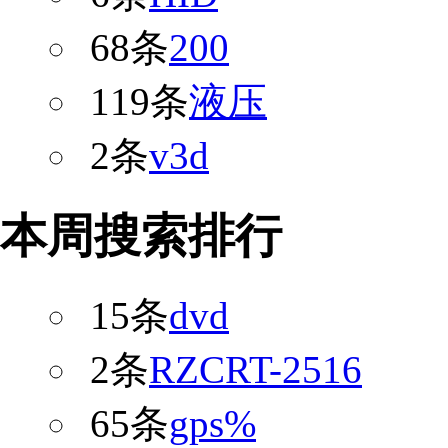
68条
200
119条
液压
2条
v3d
本周搜索排行
15条
dvd
2条
RZCRT-2516
65条
gps%