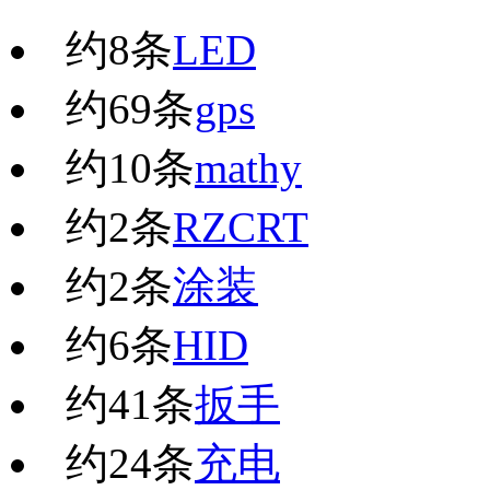
约
8
条
LED
约
69
条
gps
约
10
条
mathy
约
2
条
RZCRT
约
2
条
涂装
约
6
条
HID
约
41
条
扳手
约
24
条
充电