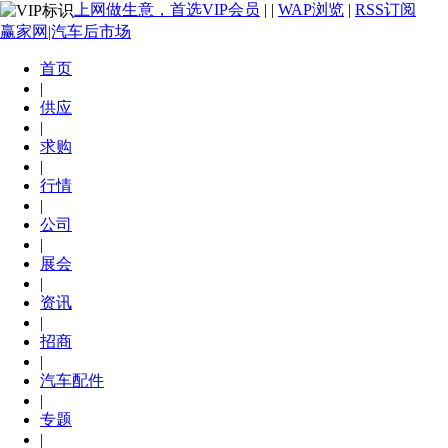
上网做生意，首选VIP会员
|
|
WAP浏览
|
RSS订阅
赢家网|汽车后市场
首页
|
供应
|
求购
|
行情
|
公司
|
展会
|
资讯
|
招商
|
汽车配件
|
专题
|