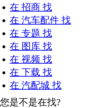
在
招商
找
在
汽车配件
找
在
专题
找
在
图库
找
在
视频
找
在
下载
找
在
汽配城
找
您是不是在找?