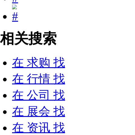
相关搜索
在
求购
找
在
行情
找
在
公司
找
在
展会
找
在
资讯
找