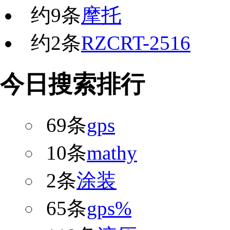
约
9
条
摩托
约
2
条
RZCRT-2516
今日搜索排行
69条
gps
10条
mathy
2条
涂装
65条
gps%