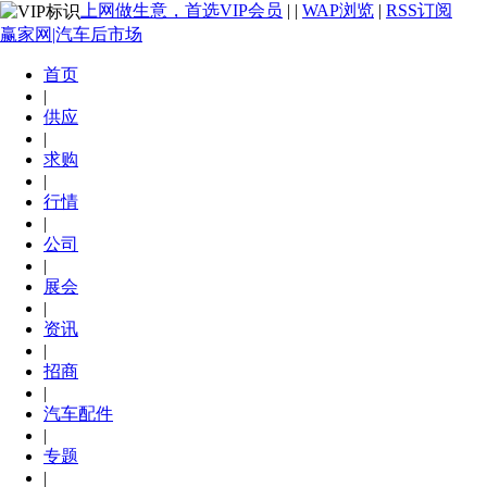
上网做生意，首选VIP会员
|
|
WAP浏览
|
RSS订阅
赢家网|汽车后市场
首页
|
供应
|
求购
|
行情
|
公司
|
展会
|
资讯
|
招商
|
汽车配件
|
专题
|