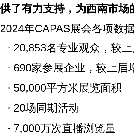
供了有力支持，为西南市场
202
4
年
CAPAS
展会各项数
·
20,853
名专业观众
，较上
·
6
90
家参展企业
，较上届
·
50,000
平方米展览面积
·
20
场同期活动
·
7,000
万次
直播
浏览量