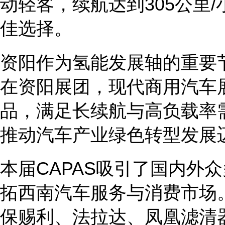
动轻客，续航达到
3
05
公里
/
佳选择。
资阳作为氢能发展轴的重要
在资阳展团，
现代商用汽车
品，满足长续航与高负载率
推动汽车产业绿色转型发展
本届
C
APAS
吸引了国内外众
拓西南汽车服务与消费市场
保赐利、法拉达、凤凰滤清