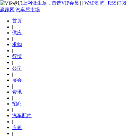
上网做生意，首选VIP会员
|
|
WAP浏览
|
RSS订阅
赢家网|汽车后市场
首页
|
供应
|
求购
|
行情
|
公司
|
展会
|
资讯
|
招商
|
汽车配件
|
专题
|