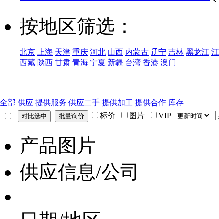
按地区筛选：
北京
上海
天津
重庆
河北
山西
内蒙古
辽宁
吉林
黑龙江
江
西藏
陕西
甘肃
青海
宁夏
新疆
台湾
香港
澳门
全部
供应
提供服务
供应二手
提供加工
提供合作
库存
标价
图片
VIP
产品图片
供应信息/公司