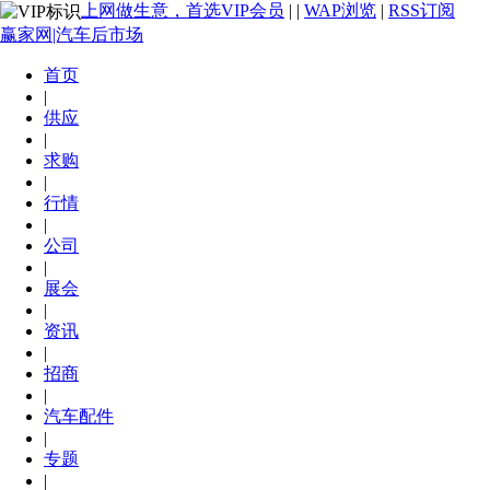
上网做生意，首选VIP会员
|
|
WAP浏览
|
RSS订阅
赢家网|汽车后市场
首页
|
供应
|
求购
|
行情
|
公司
|
展会
|
资讯
|
招商
|
汽车配件
|
专题
|