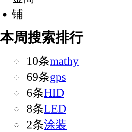
本周搜索排行
10条
mathy
69条
gps
6条
HID
8条
LED
2条
涂装