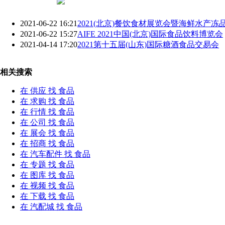
2021-06-22 16:21
2021(北京)餐饮食材展览会暨海鲜水产冻品
2021-06-22 15:27
AIFE 2021中国(北京)国际
食品
饮料博览会​
2021-04-14 17:20
2021第十五届(山东)国际糖酒
食品
交易会
相关搜索
在
供应
找 食品
在
求购
找 食品
在
行情
找 食品
在
公司
找 食品
在
展会
找 食品
在
招商
找 食品
在
汽车配件
找 食品
在
专题
找 食品
在
图库
找 食品
在
视频
找 食品
在
下载
找 食品
在
汽配城
找 食品