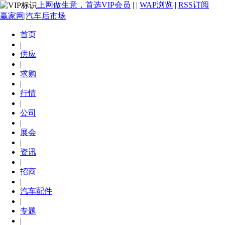
上网做生意，首选VIP会员
|
|
WAP浏览
|
RSS订阅
赢家网|汽车后市场
首页
|
供应
|
求购
|
行情
|
公司
|
展会
|
资讯
|
招商
|
汽车配件
|
专题
|