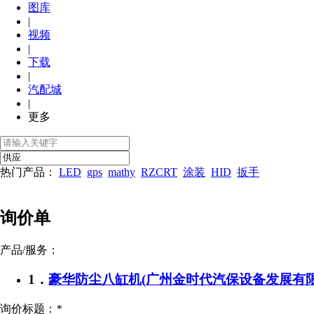
图库
|
视频
|
下载
|
汽配城
|
更多
热门产品：
LED
gps
mathy
RZCRT
涂装
HID
扳手
询价单
产品/服务：
1．
豪华防尘八缸机
(广州金时代汽保设备发展有限
询价标题：
*