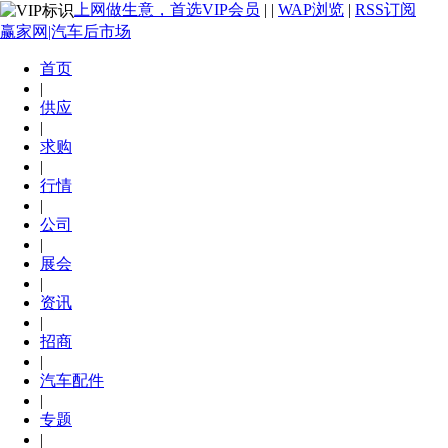
上网做生意，首选VIP会员
|
|
WAP浏览
|
RSS订阅
赢家网|汽车后市场
首页
|
供应
|
求购
|
行情
|
公司
|
展会
|
资讯
|
招商
|
汽车配件
|
专题
|