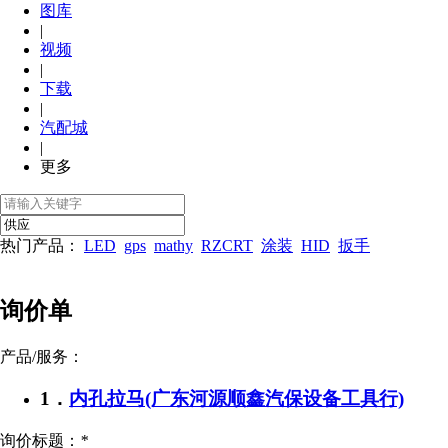
图库
|
视频
|
下载
|
汽配城
|
更多
热门产品：
LED
gps
mathy
RZCRT
涂装
HID
扳手
询价单
产品/服务：
1．
内孔拉马
(广东河源顺鑫汽保设备工具行)
询价标题：
*