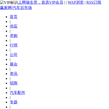
上网做生意，首选VIP会员
|
|
WAP浏览
|
RSS订阅
赢家网|汽车后市场
首页
|
供应
|
求购
|
行情
|
公司
|
展会
|
资讯
|
招商
|
汽车配件
|
专题
|