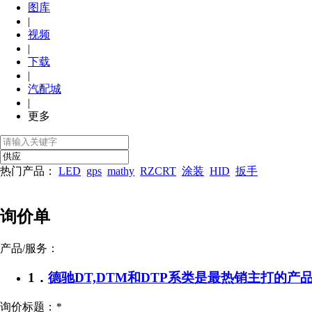
图库
|
视频
|
下载
|
汽配城
|
更多
热门产品：
LED
gps
mathy
RZCRT
涂装
HID
扳手
询价单
产品/服务：
1．
德驰DT,DTM和DTP系类是最热销主打的产
询价标题：
*