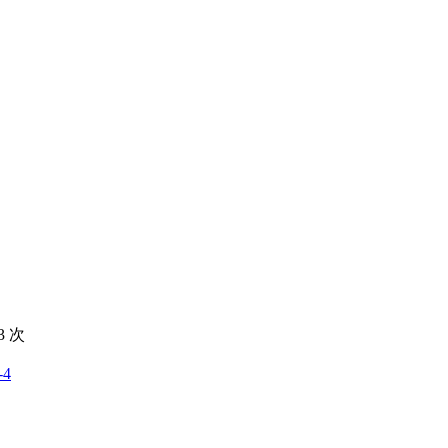
3
次
-4