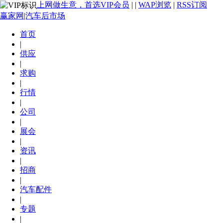
上网做生意，首选VIP会员
|
|
WAP浏览
|
RSS订阅
赢家网|汽车后市场
首页
|
供应
|
求购
|
行情
|
公司
|
展会
|
资讯
|
招商
|
汽车配件
|
专题
|