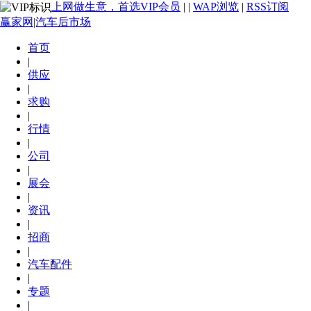
上网做生意，首选VIP会员
|
|
WAP浏览
|
RSS订阅
赢家网|汽车后市场
首页
|
供应
|
求购
|
行情
|
公司
|
展会
|
资讯
|
招商
|
汽车配件
|
专题
|