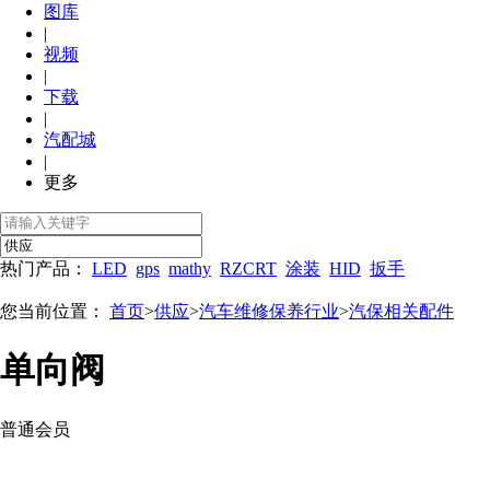
图库
|
视频
|
下载
|
汽配城
|
更多
热门产品：
LED
gps
mathy
RZCRT
涂装
HID
扳手
您当前位置：
首页
>
供应
>
汽车维修保养行业
>
汽保相关配件
单向阀
普通会员