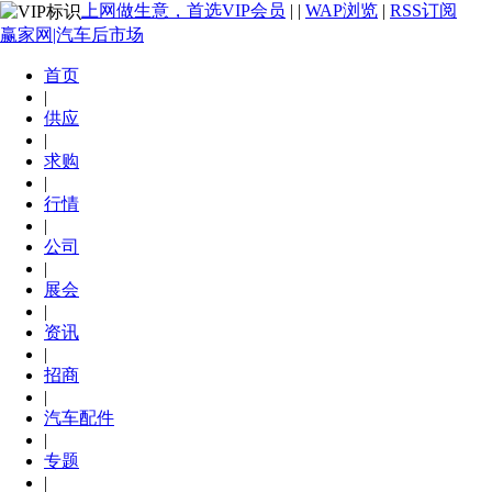
上网做生意，首选VIP会员
|
|
WAP浏览
|
RSS订阅
赢家网|汽车后市场
首页
|
供应
|
求购
|
行情
|
公司
|
展会
|
资讯
|
招商
|
汽车配件
|
专题
|