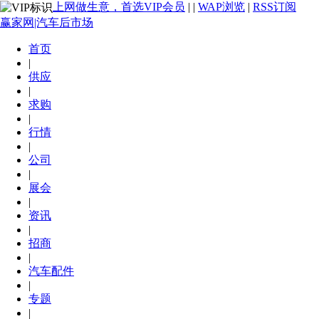
上网做生意，首选VIP会员
|
|
WAP浏览
|
RSS订阅
赢家网|汽车后市场
首页
|
供应
|
求购
|
行情
|
公司
|
展会
|
资讯
|
招商
|
汽车配件
|
专题
|