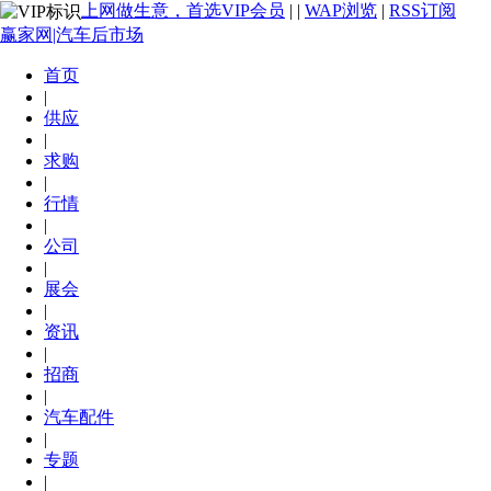
上网做生意，首选VIP会员
|
|
WAP浏览
|
RSS订阅
赢家网|汽车后市场
首页
|
供应
|
求购
|
行情
|
公司
|
展会
|
资讯
|
招商
|
汽车配件
|
专题
|