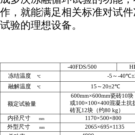
作，就能满足相关标准对试件
试验的理想设备。
-40FDS/500
H
冻结温度
-5
～
-40
℃±
℃
融解温度
15
～
20
±
2
℃
℃
600mm
×
600mm
瓷砖
10
块
或
100
×
100
×
400
混凝土抗
额定试验量
砖瓦
12
块（约
80 kg
）
内径尺寸
1170
×
500
×
800
mm
外型尺寸
2065
×
695
×
1135
mm