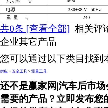
4800
总功率
W
电源
380
±
38 V 50Hz
重
量
240
㎏
共
0
条 [查看全部]
相关评
企业其它产品
您可以通过以下类目找到
供应
>
五金工具
>
测量工具
还不是赢家网|汽车后市场
需要的产品？立即发布您