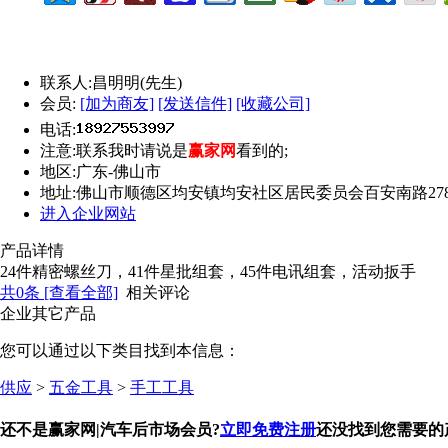
联系人:
昌明明(先生)
会员:
[加为商友]
[发送信件]
[收藏公司]
电话:
注意:
联系我时请说是
赢家网
看到的;
地区:
广东-佛山市
地址:
佛山市顺德区均安镇均安社区居民委员会百安南路27
进入企业网站
产品详情
24件精密螺丝刀，41件星批组套，45件电讯组套，活动扳手
共
0
条 [查看全部]
相关评论
企业其它产品
您可以通过以下类目找到本信息：
供应
>
五金工具
>
手工工具
还不是赢家网|汽车后市场会员?
立即免费注册
还没找到您需要的