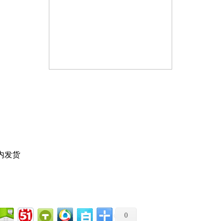
内发货
0