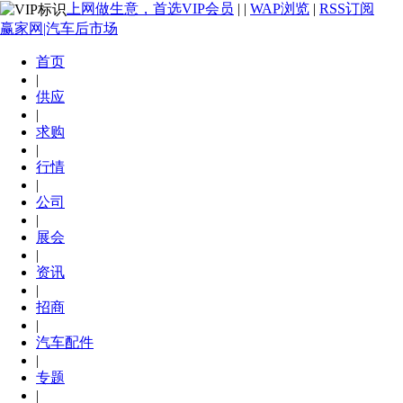
上网做生意，首选VIP会员
|
|
WAP浏览
|
RSS订阅
赢家网|汽车后市场
首页
|
供应
|
求购
|
行情
|
公司
|
展会
|
资讯
|
招商
|
汽车配件
|
专题
|