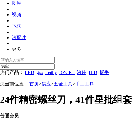
图库
|
视频
|
下载
|
汽配城
|
更多
热门产品：
LED
gps
mathy
RZCRT
涂装
HID
扳手
您当前位置：
首页
>
供应
>
五金工具
>
手工工具
24件精密螺丝刀，41件星批组
普通会员