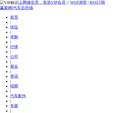
上网做生意，首选VIP会员
|
|
WAP浏览
|
RSS订阅
赢家网|汽车后市场
首页
|
供应
|
求购
|
行情
|
公司
|
展会
|
资讯
|
招商
|
汽车配件
|
专题
|