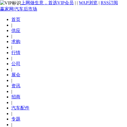
上网做生意，首选VIP会员
|
|
WAP浏览
|
RSS订阅
赢家网|汽车后市场
首页
|
供应
|
求购
|
行情
|
公司
|
展会
|
资讯
|
招商
|
汽车配件
|
专题
|