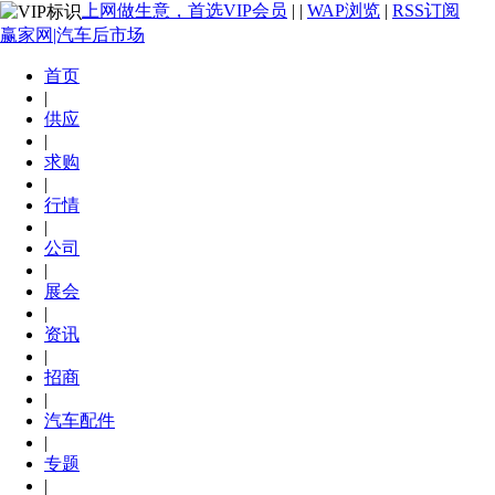
上网做生意，首选VIP会员
|
|
WAP浏览
|
RSS订阅
赢家网|汽车后市场
首页
|
供应
|
求购
|
行情
|
公司
|
展会
|
资讯
|
招商
|
汽车配件
|
专题
|