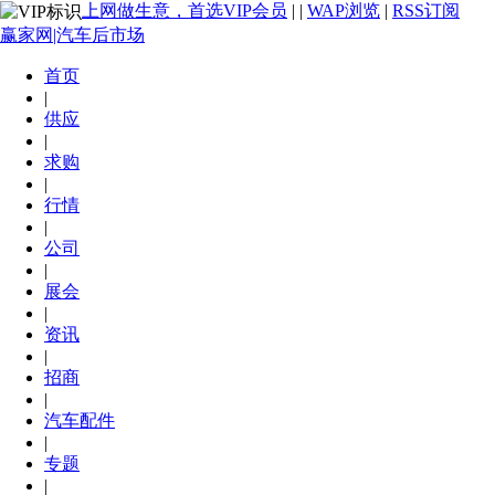
上网做生意，首选VIP会员
|
|
WAP浏览
|
RSS订阅
赢家网|汽车后市场
首页
|
供应
|
求购
|
行情
|
公司
|
展会
|
资讯
|
招商
|
汽车配件
|
专题
|