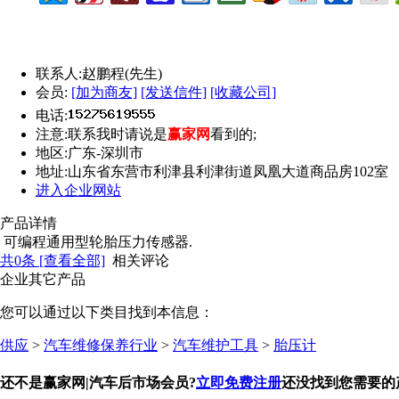
联系人:
赵鹏程(先生)
会员:
[加为商友]
[发送信件]
[收藏公司]
电话:
注意:
联系我时请说是
赢家网
看到的;
地区:
广东-深圳市
地址:
山东省东营市利津县利津街道凤凰大道商品房102室
进入企业网站
产品详情
可编程通用型轮胎压力传感器.
共
0
条 [查看全部]
相关评论
企业其它产品
您可以通过以下类目找到本信息：
供应
>
汽车维修保养行业
>
汽车维护工具
>
胎压计
还不是赢家网|汽车后市场会员?
立即免费注册
还没找到您需要的