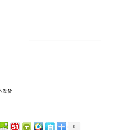
内发货
0