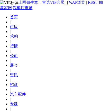
上网做生意，首选VIP会员
|
|
WAP浏览
|
RSS订阅
赢家网|汽车后市场
首页
|
供应
|
求购
|
行情
|
公司
|
展会
|
资讯
|
招商
|
汽车配件
|
专题
|