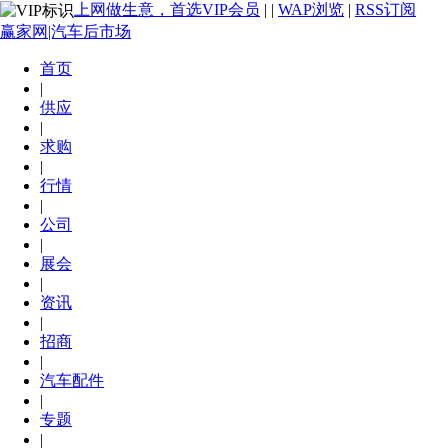
上网做生意，首选VIP会员
|
|
WAP浏览
|
RSS订阅
赢家网|汽车后市场
首页
|
供应
|
求购
|
行情
|
公司
|
展会
|
资讯
|
招商
|
汽车配件
|
专题
|