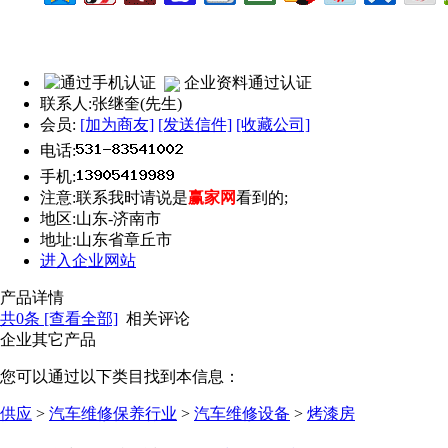
企业资料通过认证
联系人:
张继奎(先生)
会员:
[加为商友]
[发送信件]
[收藏公司]
电话:
手机:
注意:
联系我时请说是
赢家网
看到的;
地区:
山东-济南市
地址:
山东省章丘市
进入企业网站
产品详情
共
0
条 [查看全部]
相关评论
企业其它产品
您可以通过以下类目找到本信息：
供应
>
汽车维修保养行业
>
汽车维修设备
>
烤漆房