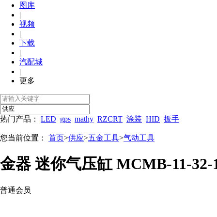
图库
|
视频
|
下载
|
汽配城
|
更多
热门产品：
LED
gps
mathy
RZCRT
涂装
HID
扳手
您当前位置：
首页
>
供应
>
五金工具
>
气动工具
金器 迷你气压缸 MCMB-11-32-1
普通会员