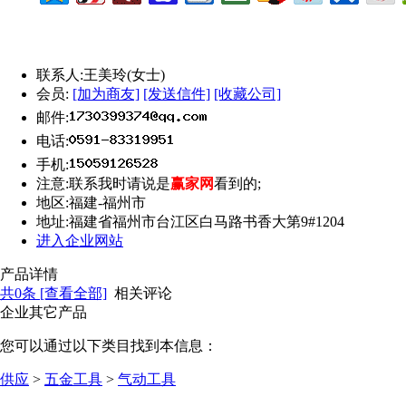
联系人:
王美玲(女士)
会员:
[加为商友]
[发送信件]
[收藏公司]
邮件:
电话:
手机:
注意:
联系我时请说是
赢家网
看到的;
地区:
福建-福州市
地址:
福建省福州市台江区白马路书香大第9#1204
进入企业网站
产品详情
共
0
条 [查看全部]
相关评论
企业其它产品
您可以通过以下类目找到本信息：
供应
>
五金工具
>
气动工具