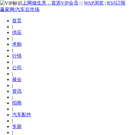
上网做生意，首选VIP会员
|
|
WAP浏览
|
RSS订阅
赢家网|汽车后市场
首页
|
供应
|
求购
|
行情
|
公司
|
展会
|
资讯
|
招商
|
汽车配件
|
专题
|