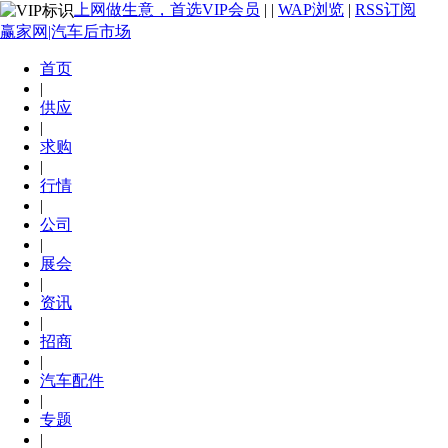
上网做生意，首选VIP会员
|
|
WAP浏览
|
RSS订阅
赢家网|汽车后市场
首页
|
供应
|
求购
|
行情
|
公司
|
展会
|
资讯
|
招商
|
汽车配件
|
专题
|