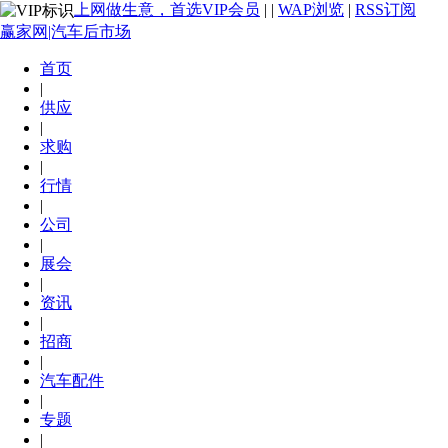
上网做生意，首选VIP会员
|
|
WAP浏览
|
RSS订阅
赢家网|汽车后市场
首页
|
供应
|
求购
|
行情
|
公司
|
展会
|
资讯
|
招商
|
汽车配件
|
专题
|