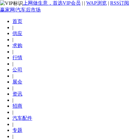
上网做生意，首选VIP会员
|
|
WAP浏览
|
RSS订阅
赢家网|汽车后市场
首页
|
供应
|
求购
|
行情
|
公司
|
展会
|
资讯
|
招商
|
汽车配件
|
专题
|