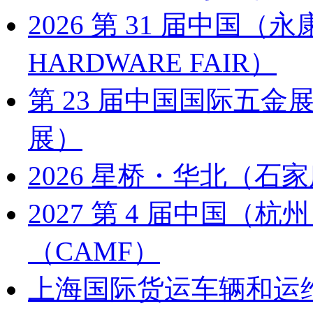
2026 第 31 届中国
HARDWARE FAIR）
第 23 届中国国际五金展
展）
2026 星桥・华北（石家
2027 第 4 届中国
（CAMF）
上海国际货运车辆和运