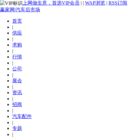
上网做生意，首选VIP会员
|
|
WAP浏览
|
RSS订阅
赢家网|汽车后市场
首页
|
供应
|
求购
|
行情
|
公司
|
展会
|
资讯
|
招商
|
汽车配件
|
专题
|