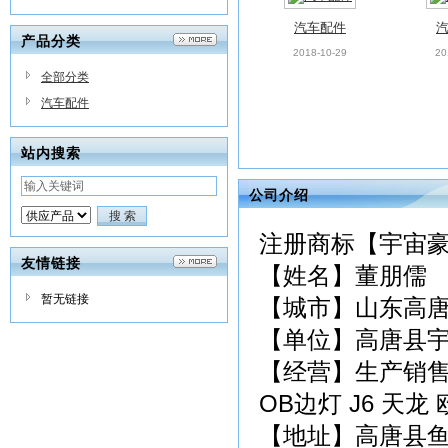
汽车配件
产品分类
2018-10-29
20
全部分类
汽车配件
站内搜索
公司介绍
汽车配件
2018-10-29
20
注册商标【宇宙
友情链接
【姓名】董朋儒
暂无链接
【城市】山东高
【单位】高唐县
【经营】生产销售汽
OB边灯 J6 天龙
【地址】高唐县鱼