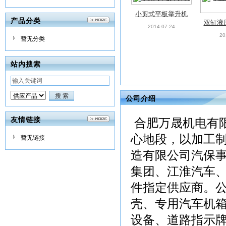
小剪式平板举升机
产品分类
双缸液
2014-07-24
20
暂无分类
站内搜索
公司介绍
液压四柱举升机
液压
2014-07-24
20
友情链接
合肥万晟机电有
心地段，以加工
暂无链接
造有限公司汽保
集团、江淮汽车
件指定供应商。
壳、专用汽车机
设备、道路指示