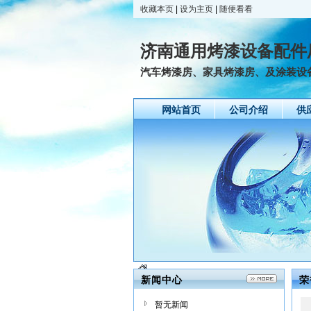
收藏本页
|
设为主页
|
随便看看
济南通用烤漆设备配件
汽车烤漆房、家具烤漆房、及涂装设
网站首页
公司介绍
供
新闻中心
荣
暂无新闻