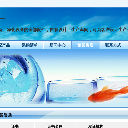
厂
备、净化设备的全部配件，自有设计、生产车间，可为客户设计生产
应产品
采购清单
新闻中心
荣誉资质
联系方式
誉资质
证书
证书名称
发证机构