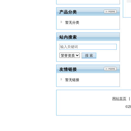
产品分类
暂无分类
站内搜索
友情链接
暂无链接
网站首页
©