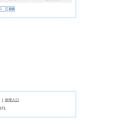
|
管理入口
71