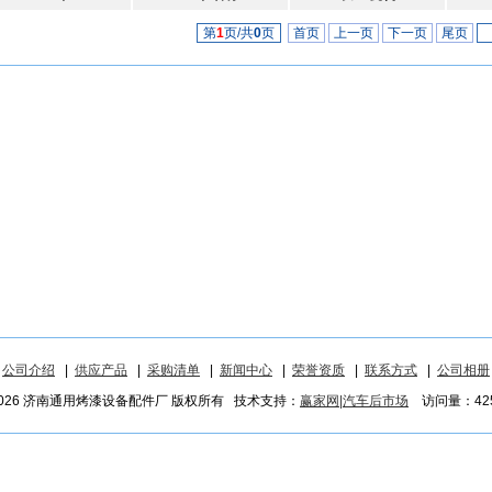
第
1
页/共
0
页
首页
上一页
下一页
尾页
|
公司介绍
|
供应产品
|
采购清单
|
新闻中心
|
荣誉资质
|
联系方式
|
公司相册
2026 济南通用烤漆设备配件厂 版权所有 技术支持：
赢家网|汽车后市场
访问量：425