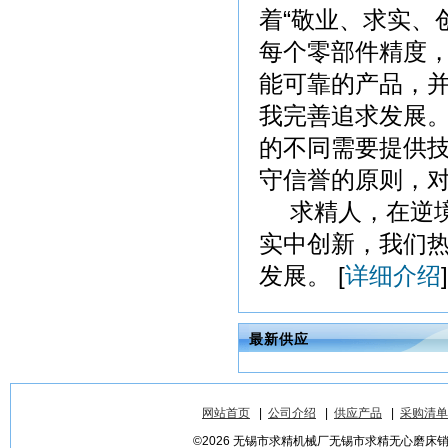
着“敬业、求实、
每个零部件精度，
能可靠的产品，并
我完善追求发展
的不同需要提供
守信誉的原则，
求精人，在逆境
实中创新，我们
发展。 [
详细介绍
]
最新供应
网站首页
|
公司介绍
|
供应产品
|
采购清单
©2026 无锡市求精机械厂无锡市求精无心磨床