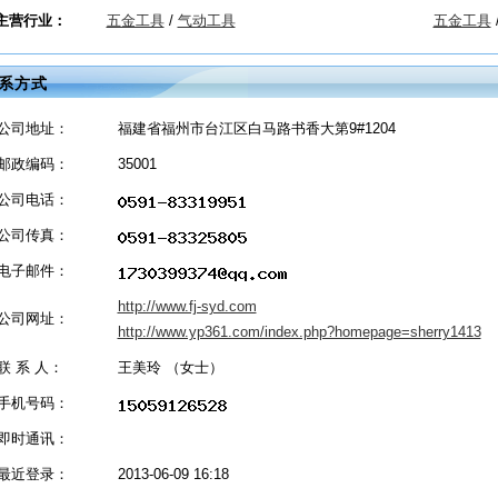
主营行业：
五金工具
/
气动工具
五金工具
系方式
公司地址：
福建省福州市台江区白马路书香大第9#1204
邮政编码：
35001
公司电话：
公司传真：
电子邮件：
http://www.fj-syd.com
公司网址：
http://www.yp361.com/index.php?homepage=sherry1413
联 系 人：
王美玲 （女士）
手机号码：
即时通讯：
最近登录：
2013-06-09 16:18