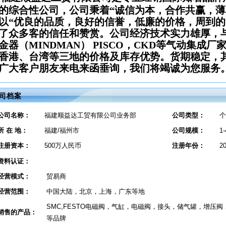
的综合性公司，公司秉着“诚信为本，合作共赢，薄
以“优良的品质，良好的信誉，低廉的价格，周到
了众多客的信任和赞赏。公司经济技术实力雄厚，
金器（
MINDMAN
）
PISCO
，
CKD
等气动集成厂
香港、台湾等三地的价格及库存优势。货期稳定，
广大客户朋友来电来函垂询，我们将竭诚为您服务
司档案
公司名称：
福建顺益达工贸有限公司业务部
公司类型：
个
所 在 地：
福建/福州市
公司规模：
1
注册资本：
500万人民币
注册年份：
2
资料认证：
经营模式：
贸易商
经营范围：
中国大陆，北京，上海，广东等地
SMC,FESTO电磁阀，气缸，电磁阀，接头，储气罐，增压阀
销售的产品：
等品牌