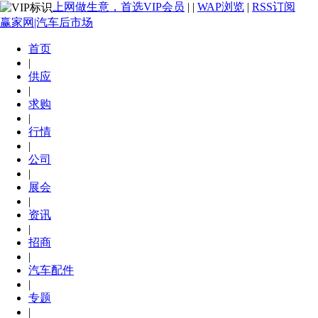
上网做生意，首选VIP会员
|
|
WAP浏览
|
RSS订阅
赢家网|汽车后市场
首页
|
供应
|
求购
|
行情
|
公司
|
展会
|
资讯
|
招商
|
汽车配件
|
专题
|