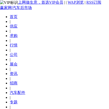
上网做生意，首选VIP会员
|
|
WAP浏览
|
RSS订阅
赢家网|汽车后市场
首页
|
供应
|
求购
|
行情
|
公司
|
展会
|
资讯
|
招商
|
汽车配件
|
专题
|