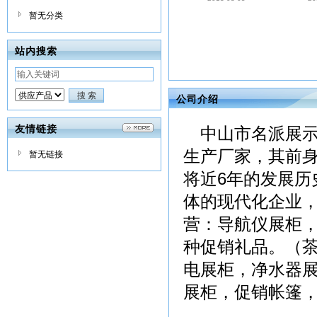
暂无分类
站内搜索
公司介绍
汽车座椅展示柜3
汽车座
2013-03-05
友情链接
中山市名派展示
20
生产厂家，其前
暂无链接
将近6年的发展历
体的现代化企业
营：导航仪展柜
种促销礼品。（
电展柜，净水器
展柜，促销帐篷